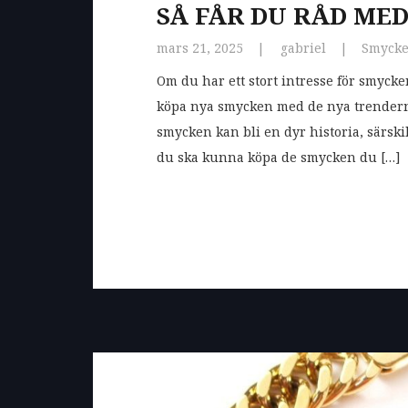
SÅ FÅR DU RÅD ME
mars 21, 2025
gabriel
Smyck
Om du har ett stort intresse för smycken
köpa nya smycken med de nya trendern
smycken kan bli en dyr historia, särski
du ska kunna köpa de smycken du […]