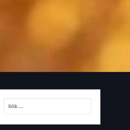
Sök
efter: