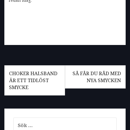
redan idag.
Inläggsnavigering
CHOKER HALSBAND
SÅ FÅR DU RÅD MED
ÄR ETT TIDLÖST
NYA SMYCKEN
SMYCKE
Sök
efter: