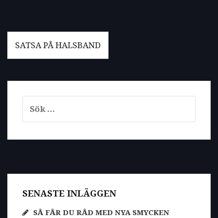
Inläggsnavigering
SATSA PÅ HALSBAND
Sök
efter:
SENASTE INLÄGGEN
SÅ FÅR DU RÅD MED NYA SMYCKEN